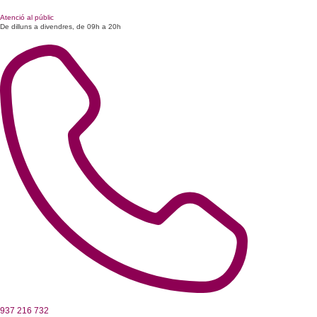
Atenció al públic
De dilluns a divendres, de 09h a 20h
937 216 732