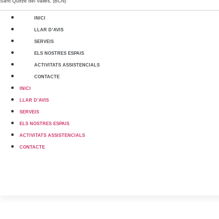
Sant Quirze del Vallès, (BCN)
INICI
LLAR D’AVIS
SERVEIS
ELS NOSTRES ESPAIS
ACTIVITATS ASSISTENCIALS
CONTACTE
INICI
LLAR D’AVIS
SERVEIS
ELS NOSTRES ESPAIS
ACTIVITATS ASSISTENCIALS
CONTACTE