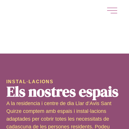
INSTAL·LACIONS
Els nostres espais
A la residencia i centre de dia Llar d’Avis Sant
Quirze comptem amb espais i instal·lacions
adaptades per cobrir totes les necessitats de
cadascuna de les persones residents. Podeu