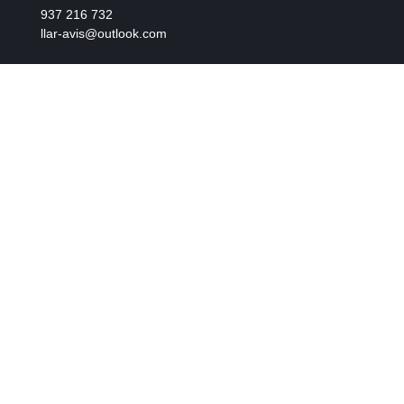
937 216 732
llar-avis@outlook.com
Avinguda Antoni Gaudí, 43
Sant Quirze del Vallès, (BCN)
CENTRE ACREDITAT